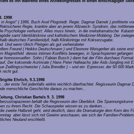
 zieht es ihn während eines Ärztekongresses in einen einschlägigen Se
3. 1998
 in Angst“ ( 1996, Buch Axel Plogstedt. Regie. Dagmar Damek ) profitierte v
fektsicherer Regie, krankte aber an jenem Allzweck- Syndrom, das mittlerwe
ie Psychologie verhunzt: Alles muss hinein, in die melodramatische Katastr
agödie samt Identitätskrise und katholischem Mediziner-Mobbing. Der zwiege
, halb deutsches Familienidyll, halb Klinikintrige mit Kokserzugabe.
d. Und wenn Ulrich Pleitgen als gut verheirateter
llem Freund ( Heikko Deutschmann ) und Eleonore Weisgerber als seine erst 
 im Magnetfeld dieses intimen Konflikts bewegen, in Sprachsperren gefangen
inbar homosexuellen Sohn ( Fabian Busch ) dann hat der Film durchaus Forma
uf, Der koksende Arztrivale ( Hans Peter Hallwachs )der Aids-Jüngling mit 
reue Zwillingsschwester ( Julia Brendler ) – und ein Erpresser, der 50 000 Mark 
k nicht gut.
igitte Ehrlich, 9.3.1998
...der erste Teil jedenfalls wirkte reichlich überfrachtet. Regisseurin Dagma
nde menschliche Geschichte daraus zu machen...
eitung, Christian Bartels 9. 3. 1998
überzustrapazieren behält die Regisseurin den Überblick. Die Spannungskurve s
en zu ihrem Recht. Die Schauspieler wissen es zu danken....
ie zweite Halbzeit geht, wird deutlich, dass die Dramaturgie dem Kern des F
Sonntag aber lässt sich mit Gewinn anschauen, wie sich der Familien-Problem
tliches Neuland erschließt.