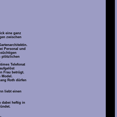
ick eine ganz
ngen zwischen
artenarchitektin.
bei Personal und
ensüchtigen
 plötzlichen
.
times Telefonat
aufgelöst
en Frau betrügt.
n Model.
gang Roth dürfen
n liebt einen
 dabei heftig in
ründet.