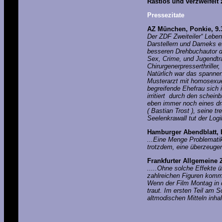
Rastlos und verzweifelt
Pressezitate
AZ München, Ponkie, 9.
Der ZDF Zweiteiler“ Leben
Darstellern und Dameks ef
besseren Drehbuchautor d
Sex, Crime, und Jugendtr
Chirurgenerpresserthriller
Natürlich war das spannen
Musterarzt mit homosexue
begreifende Ehefrau sich
irritiert durch den sche
eben immer noch eines dra
( Bastian Trost ), seine t
Seelenkrawall tut der Logi
Hamburger Abendblatt, Br
...Eine Menge Problematik
trotzdem, eine überzeuge
Frankfurter Allgemeine Z
.....Ohne solche Effekte 
zahlreichen Figuren komm
Wenn der Film Montag in d
traut. Im ersten Teil am 
altmodischen Mitteln inhal