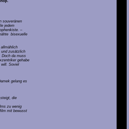
xshop.
on souveränen
ile jedem
ophenkiste. –
nähte bisexuelle
allmählich
 und zusätzlich
t. Doch da muss
Exzentriker gehabe
will. Soviel
r Damek gelang es
teigt, die
ilms zu wenig
film mit bewusst