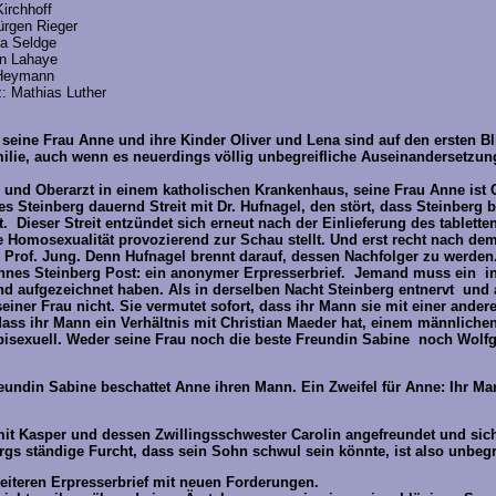
chhoff
en Rieger
Seldge
Lahaye
eymann
thias Luther
 seine Frau Anne und ihre Kinder Oliver und Lena sind auf den ersten Bl
ilie, auch wenn es neuerdings völlig unbegreifliche Auseinandersetzu
g und Oberarzt in einem katholischen Krankenhaus, seine Frau Anne ist G
es Steinberg dauernd Streit mit Dr. Hufnagel, den stört, dass Steinberg 
st. Dieser Streit entzündet sich erneut nach der Einlieferung des tablett
e Homosexualität provozierend zur Schau stellt. Und erst recht nach dem
s Prof. Jung. Denn Hufnagel brennt darauf, dessen Nachfolger zu werden
nnes Steinberg Post: ein anonymer Erpresserbrief. Jemand muss ein in
d aufgezeichnet haben. Als in derselben Nacht Steinberg entnervt und 
 seiner Frau nicht. Sie vermutet sofort, dass ihr Mann sie mit einer ander
 dass ihr Mann ein Verhältnis mit Christian Maeder hat, einem männliche
bisexuell. Weder seine Frau noch die beste Freundin Sabine noch Wolf
undin Sabine beschattet Anne ihren Mann. Ein Zweifel für Anne: Ihr Man
 mit Kasper und dessen Zwillingsschwester Carolin angefreundet und sich
ergs ständige Furcht, dass sein Sohn schwul sein könnte, ist also unbeg
weiteren Erpresserbrief mit neuen Forderungen.