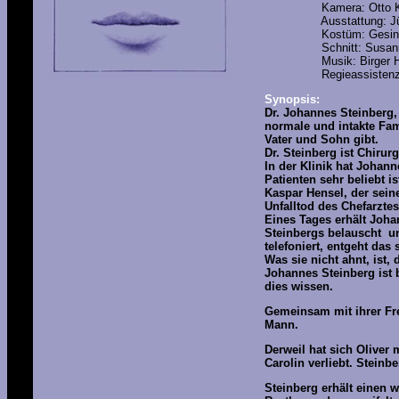
Kamera: Otto Kir
Ausstattung: Jürg
Kostüm: Gesina 
Schnitt: Susann 
Musik: Birger H
Regieassistenz: Ma
Synopsis:
Dr. Johannes Steinberg,
normale und intakte Fam
Vater und Sohn gibt.
Dr. Steinberg ist Chirur
In der Klinik hat Johann
Patienten sehr beliebt i
Kaspar Hensel, der sein
Unfalltod des Chefarzte
Eines Tages erhält Joha
Steinbergs belauscht un
telefoniert, entgeht das
Was sie nicht ahnt, ist,
Johannes Steinberg ist 
dies wissen.
Gemeinsam mit ihrer Fre
Mann.
Derweil hat sich Oliver
Carolin verliebt. Steinb
Steinberg erhält einen 